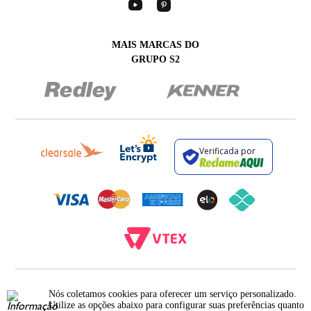
MAIS MARCAS DO
GRUPO S2
Verificada por
BROCKTON INDÚSTRIA E COMÉRCIO DE VESTUÁRIO E FACÇÕES LTDA - CNPJ:
12.093.445/0002-23
Nós coletamos cookies para oferecer um serviço personalizado.
RUA JUMECY RODRIGUES GOMES, 331 - ANEXO 2 - CENTRO - PIRAÍ - RIO DE
Utilize as opções abaixo para configurar suas preferências quanto