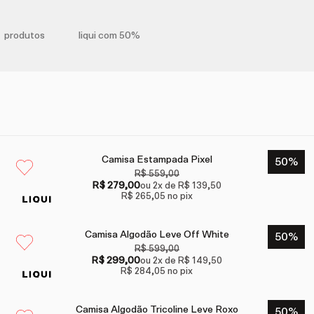
produtos
liqui com 50%
Camisa Estampada Pixel
50
%
R$ 559,00
R$ 279,00
ou
2
x de
R$ 139,50
R$ 265,05
no pix
Camisa Algodão Leve Off White
50
%
R$ 599,00
R$ 299,00
ou
2
x de
R$ 149,50
R$ 284,05
no pix
Camisa Algodão Tricoline Leve Roxo
50
%