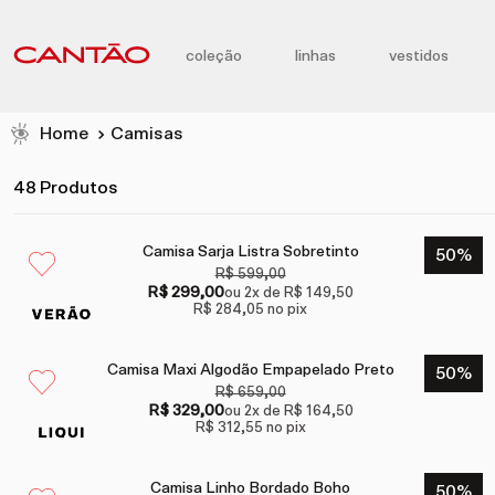
coleção
linhas
vestidos
Camisas
48 Produtos
Camisa Sarja Listra Sobretinto
50
%
R$ 599,00
R$ 299,00
ou
2
x de
R$ 149,50
R$ 284,05
no pix
Camisa Maxi Algodão Empapelado Preto
50
%
R$ 659,00
R$ 329,00
ou
2
x de
R$ 164,50
R$ 312,55
no pix
Camisa Linho Bordado Boho
50
%