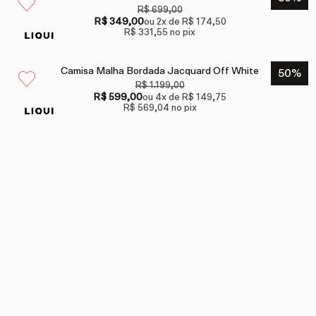
R$ 699,00
R$ 349,00
ou
2
x de
R$ 174,50
R$ 331,55
no pix
Camisa Malha Bordada Jacquard Off White
50
%
R$ 1.199,00
R$ 599,00
ou
4
x de
R$ 149,75
R$ 569,04
no pix