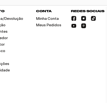
TO
CONTA
REDES SOCIAIS
oca/Devolução
Minha Conta
ção
Meus Pedidos
ntes
dedor
tor
sco
ições
cidade