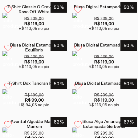
T-Shirt Classic O Cravo E A
50
%
Blusa Digital Estampada Pique
50
%
Rosa Off White
R$ 239,00
R$ 239,00
R$ 119,00
R$ 119,00
R$ 113,05
no pix
R$ 113,05
no pix
Blusa Digital Estampada
50
%
Blusa Digital Estampada Onça
50
%
Equilíbrio
R$ 239,00
R$ 239,00
R$ 119,00
R$ 119,00
R$ 113,05
no pix
R$ 113,05
no pix
T-Shirt Box Tangran Preto
50
%
Blusa Digital Estampada Tina
50
%
R$ 199,00
R$ 239,00
R$ 99,00
R$ 119,00
R$ 94,05
no pix
R$ 113,05
no pix
Avental Algodão Madrid
62
%
Blusa Alça Amarração
67
%
Marrom
Estampada Gérberas
R$ 259,00
R$ 299,00