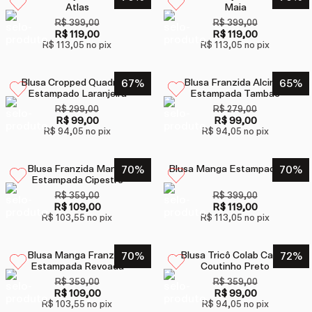
Atlas
Maia
R$ 399,00
R$ 399,00
R$ 119,00
R$ 119,00
R$ 113,05
no pix
R$ 113,05
no pix
Blusa Cropped Quadrada
67
%
Blusa Franzida Alcinha
65
%
Estampado Laranjeira
Estampada Tambac
R$ 299,00
R$ 279,00
R$ 99,00
R$ 99,00
R$ 94,05
no pix
R$ 94,05
no pix
Blusa Franzida Manga
70
%
Blusa Manga Estampada Inari
70
%
Estampada Cipestre
R$ 359,00
R$ 399,00
R$ 109,00
R$ 119,00
R$ 103,55
no pix
R$ 113,05
no pix
Blusa Manga Franzida
70
%
Blusa Tricô Colab Camila
72
%
Estampada Revoada
Coutinho Preto
R$ 359,00
R$ 359,00
R$ 109,00
R$ 99,00
R$ 103,55
no pix
R$ 94,05
no pix