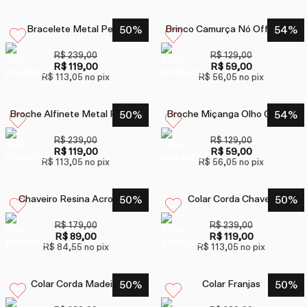
Bracelete Metal Peixe
50
%
Brinco Camurça Nó Off White
54
%
R$ 239,00
R$ 129,00
R$ 119,00
R$ 59,00
R$ 113,05
no pix
R$ 56,05
no pix
Broche Alfinete Metal Franjas
50
%
Broche Miçanga Olho Cantão
54
%
R$ 239,00
R$ 129,00
R$ 119,00
R$ 59,00
R$ 113,05
no pix
R$ 56,05
no pix
Chaveiro Resina Acrobata
50
%
Colar Corda Chaves
50
%
R$ 179,00
R$ 239,00
R$ 89,00
R$ 119,00
R$ 84,55
no pix
R$ 113,05
no pix
Colar Corda Madeira
50
%
Colar Franjas
50
%