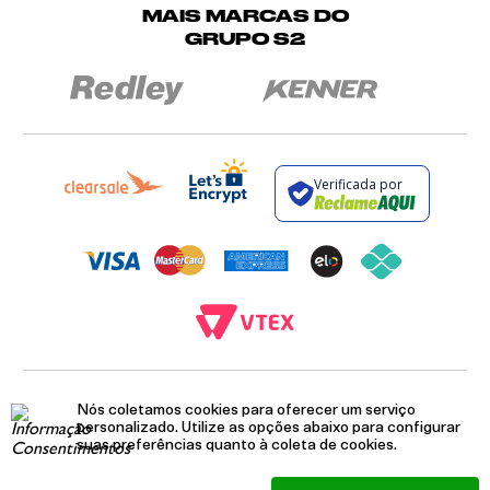
MAIS MARCAS DO
GRUPO S2
Verificada por
BROCKTON INDÚSTRIA E COMÉRCIO DE VESTUÁRIO E FACÇÕES LTDA - CNPJ:
12.093.445/0002-23
Nós coletamos cookies para oferecer um serviço
RUA JUMECY RODRIGUES GOMES, 331 - ANEXO 2 - CENTRO - PIRAÍ - RIO DE
personalizado. Utilize as opções abaixo para configurar
JANEIRO. CEP.: 27.175-000
suas preferências quanto à coleta de cookies.
Cookies
Termos e Condições