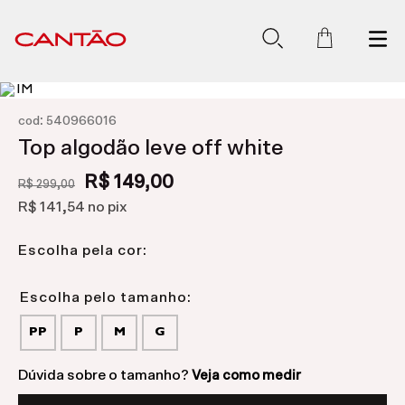
:
cod
540966016
Top algodão leve off white
R$ 149,00
R$ 299,00
R$ 141,54
no pix
Escolha pela cor:
PP
P
M
G
Dúvida sobre o tamanho?
Veja como medir