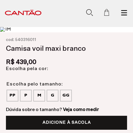
:
cod
540316011
Camisa voil maxi branco
R$
439
,
00
Escolha pela cor:
PP
P
M
G
GG
Dúvida sobre o tamanho?
Veja como medir
ADICIONE À SACOLA