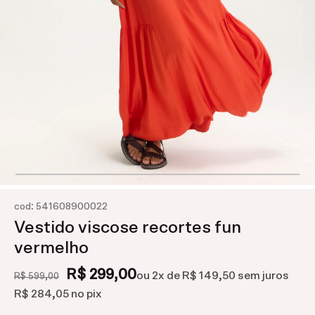
:
cod
541608900022
Vestido viscose recortes fun
vermelho
R$ 299,00
ou
2
x de
R$ 149,50
sem juros
R$ 599,00
R$ 284,05
no pix