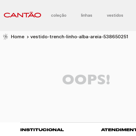
coleção
linhas
vestidos
vestido-trench-linho-alba-areia-538650251
OOPS!
INSTITUCIONAL
ATENDIMEN