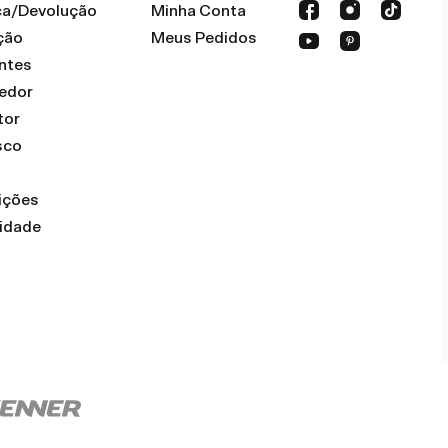
oca/Devolução
Minha Conta
ção
Meus Pedidos
ntes
dedor
tor
sco
ições
cidade