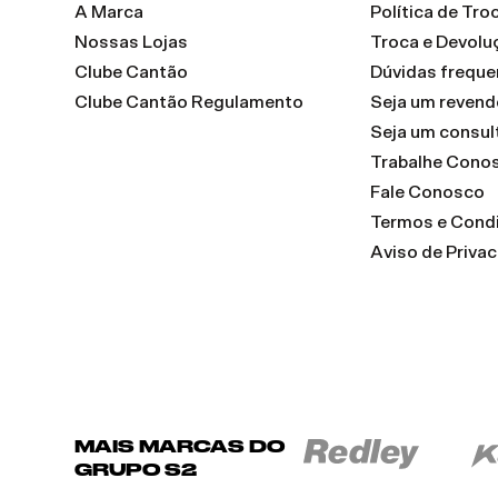
A Marca
Política de Tr
Nossas Lojas
Troca e Devolu
Clube Cantão
Dúvidas freque
Clube Cantão Regulamento
Seja um reven
Seja um consul
Trabalhe Cono
Fale Conosco
Termos e Cond
Aviso de Priva
MAIS MARCAS DO
GRUPO S2