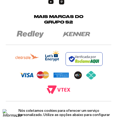
MAIS MARCAS DO
GRUPO S2
Verificada por
BROCKTON INDÚSTRIA E COMÉRCIO DE VESTUÁRIO E FACÇÕES LTDA - CNPJ:
12.093.445/0002-23
Nós coletamos cookies para oferecer um serviço
RUA JUMECY RODRIGUES GOMES, 331 - ANEXO 2 - CENTRO - PIRAÍ - RIO DE
personalizado. Utilize as opções abaixo para configurar