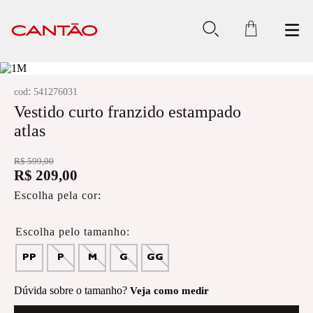
:
cod
541276031
Vestido curto franzido estampado
atlas
R$
599
,
00
R$
209
,
00
Escolha pela cor:
PP
P
M
G
GG
Dúvida sobre o tamanho?
Veja como medir