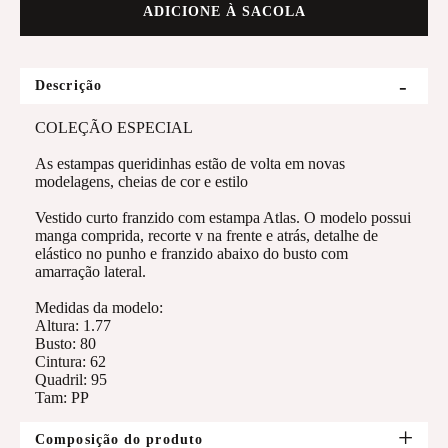
ADICIONE À SACOLA
Descrição
COLEÇÃO ESPECIAL
As estampas queridinhas estão de volta em novas
modelagens, cheias de cor e estilo
Vestido curto franzido com estampa Atlas. O modelo possui
manga comprida, recorte v na frente e atrás, detalhe de
elástico no punho e franzido abaixo do busto com
amarração lateral.
Medidas da modelo:
Altura: 1.77
Busto: 80
Cintura: 62
Quadril: 95
Tam: PP
Composição do produto