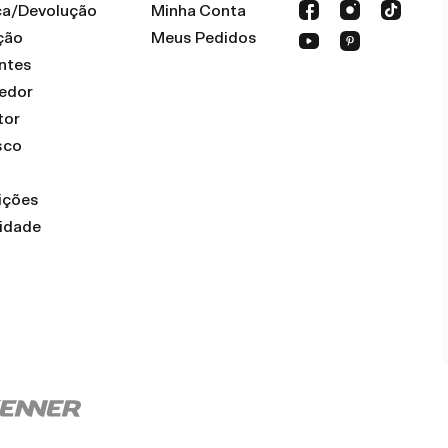
oca/Devolução
Minha Conta
ção
Meus Pedidos
ntes
dedor
tor
sco
ições
cidade