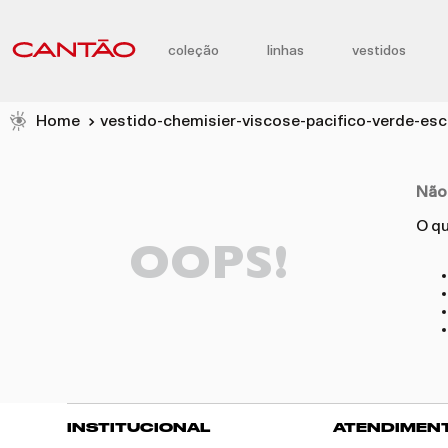
coleção
linhas
vestidos
vestido-chemisier-viscose-pacifico-verde-e
Não
O qu
OOPS!
INSTITUCIONAL
ATENDIMEN