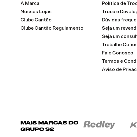
A Marca
Política de Tr
Nossas Lojas
Troca e Devolu
Clube Cantão
Dúvidas freque
Clube Cantão Regulamento
Seja um reven
Seja um consul
Trabalhe Cono
Fale Conosco
Termos e Cond
Aviso de Priva
MAIS MARCAS DO
GRUPO S2