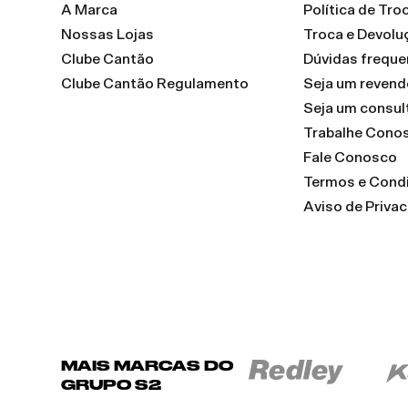
A Marca
Política de Tr
Nossas Lojas
Troca e Devolu
Clube Cantão
Dúvidas freque
Clube Cantão Regulamento
Seja um reven
Seja um consul
Trabalhe Cono
Fale Conosco
Termos e Cond
Aviso de Priva
MAIS MARCAS DO
GRUPO S2