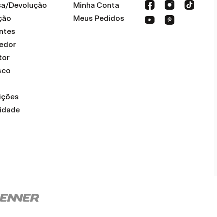
oca/Devolução
Minha Conta
ção
Meus Pedidos
ntes
dedor
tor
sco
ições
cidade