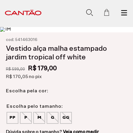
:
cod
541463016
Vestido alça malha estampado
jardim tropical off white
R$ 179,00
R$ 599,00
R$ 170,05
no pix
Escolha pela cor:
PP
P
M
G
GG
Dúvida sobre o tamanho?
Veja como medir