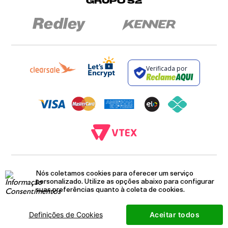
GRUPO S2
Verificada por
BROCKTON INDÚSTRIA E COMÉRCIO DE VESTUÁRIO E FACÇÕES LTDA - CNPJ:
12.093.445/0002-23
Nós coletamos cookies para oferecer um serviço
RUA JUMECY RODRIGUES GOMES, 331 - ANEXO 2 - CENTRO - PIRAÍ - RIO DE
personalizado. Utilize as opções abaixo para configurar
JANEIRO. CEP.: 27.175-000
suas preferências quanto à coleta de cookies.
Cookies
Termos e Condições
Definições de Cookies
Aceitar todos
Política de Privacidade
Mapa do Site