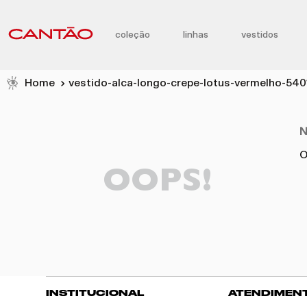
coleção
linhas
vestidos
vestido-alca-longo-crepe-lotus-vermelho-5
N
O
OOPS!
INSTITUCIONAL
ATENDIMEN