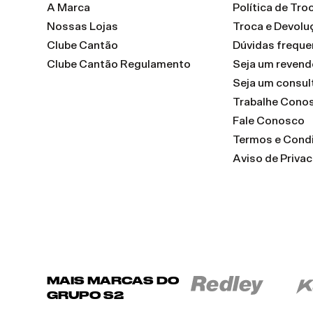
A Marca
Política de Tr
Nossas Lojas
Troca e Devolu
Clube Cantão
Dúvidas freque
Clube Cantão Regulamento
Seja um reven
Seja um consul
Trabalhe Cono
Fale Conosco
Termos e Cond
Aviso de Priva
MAIS MARCAS DO
GRUPO S2