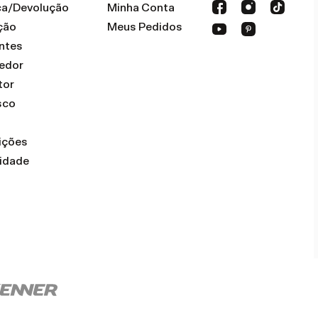
oca/Devolução
Minha Conta
ção
Meus Pedidos
ntes
dedor
tor
sco
ições
cidade