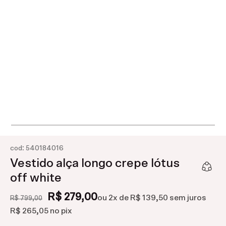
:
cod
540184016
Vestido alça longo crepe lótus
off white
R$ 279,00
ou
2
x de
R$ 139,50
sem juros
R$ 799,00
R$ 265,05
no pix