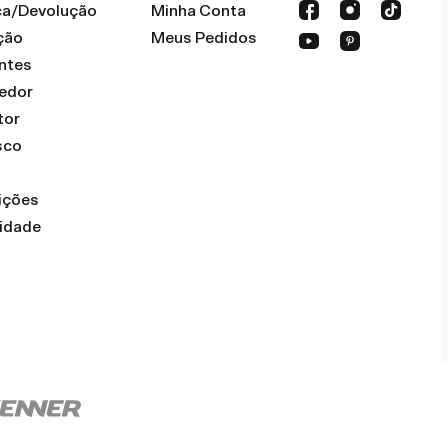
oca/Devolução
Minha Conta
ção
Meus Pedidos
ntes
dedor
tor
sco
ições
cidade