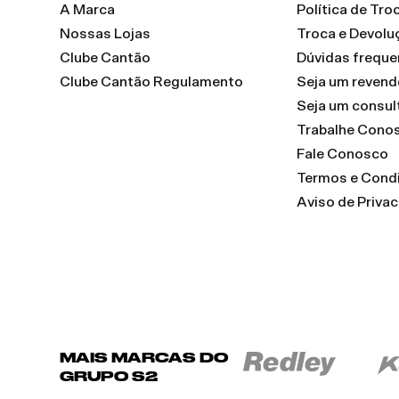
A Marca
Política de Tr
Nossas Lojas
Troca e Devolu
Clube Cantão
Dúvidas freque
Clube Cantão Regulamento
Seja um reven
Seja um consul
Trabalhe Cono
Fale Conosco
Termos e Cond
Aviso de Priva
MAIS MARCAS DO
GRUPO S2