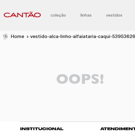
coleção
linhas
vestidos
vestido-alca-linho-alfaiataria-caqui-5395362
OOPS!
INSTITUCIONAL
ATENDIMEN