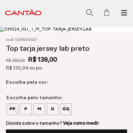
:
cod
539524021
Top tarja jersey lab preto
R$ 139,00
R$ 399,00
R$ 132,04
no pix
Escolha pela cor:
PP
P
M
G
GG
Dúvida sobre o tamanho?
Veja como medir