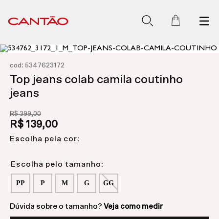
:
cod
5347623172
Top jeans colab camila coutinho
jeans
R$
399
,
00
R$
139
,
00
Escolha pela cor:
PP
P
M
G
GG
Dúvida sobre o tamanho?
Veja como medir