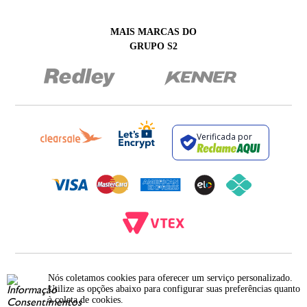
MAIS MARCAS DO
GRUPO S2
Verificada por
BROCKTON INDÚSTRIA E COMÉRCIO DE VESTUÁRIO E FACÇÕES LTDA - CNPJ:
12.093.445/0002-23
Nós coletamos cookies para oferecer um serviço personalizado.
RUA JUMECY RODRIGUES GOMES, 331 - ANEXO 2 - CENTRO - PIRAÍ - RIO DE
Utilize as opções abaixo para configurar suas preferências quanto
JANEIRO. CEP.: 27.175-000
à coleta de cookies.