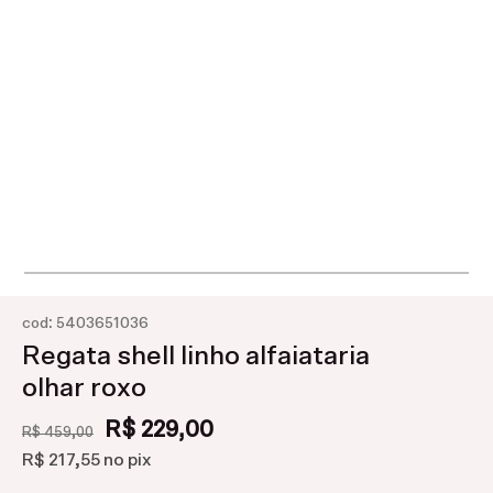
:
cod
5403651036
Regata shell linho alfaiataria
olhar roxo
R$ 229,00
R$ 459,00
R$ 217,55
no pix