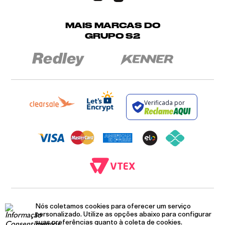
MAIS MARCAS DO
GRUPO S2
Verificada por
BROCKTON INDÚSTRIA E COMÉRCIO DE VESTUÁRIO E FACÇÕES LTDA - CNPJ:
12.093.445/0002-23
Nós coletamos cookies para oferecer um serviço
RUA JUMECY RODRIGUES GOMES, 331 - ANEXO 2 - CENTRO - PIRAÍ - RIO DE
personalizado. Utilize as opções abaixo para configurar
JANEIRO. CEP.: 27.175-000
suas preferências quanto à coleta de cookies.