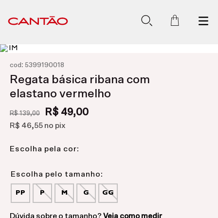
:
cod
5399190018
Regata básica ribana com
elastano vermelho
R$ 49,00
R$ 139,00
R$ 46,55
no pix
Escolha pela cor:
PP
P
M
G
GG
Dúvida sobre o tamanho?
Veja como medir