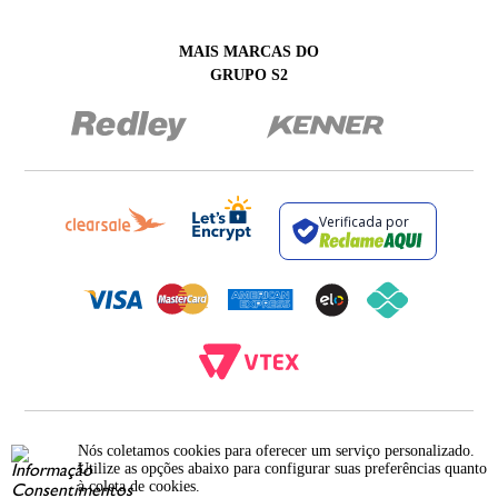
MAIS MARCAS DO
GRUPO S2
Verificada por
BROCKTON INDÚSTRIA E COMÉRCIO DE VESTUÁRIO E FACÇÕES LTDA - CNPJ:
12.093.445/0002-23
Nós coletamos cookies para oferecer um serviço personalizado.
RUA JUMECY RODRIGUES GOMES, 331 - ANEXO 2 - CENTRO - PIRAÍ - RIO DE
Utilize as opções abaixo para configurar suas preferências quanto
JANEIRO. CEP.: 27.175-000
à coleta de cookies.