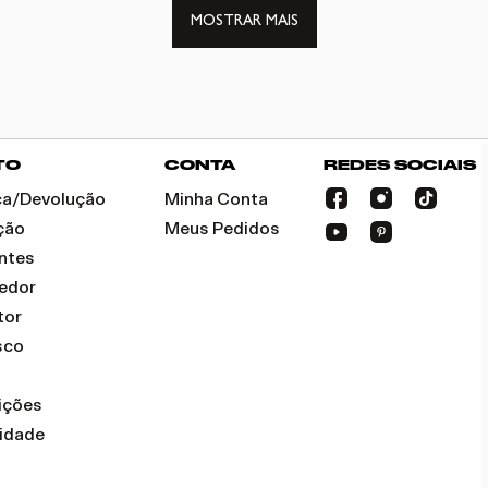
MOSTRAR MAIS
TO
CONTA
REDES SOCIAIS
oca/Devolução
Minha Conta
ção
Meus Pedidos
ntes
dedor
tor
sco
ições
cidade