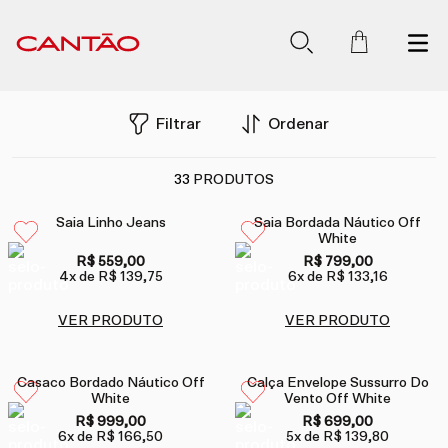
Filtrar
Ordenar
33
PRODUTOS
Saia Linho Jeans
Saia Bordada Náutico Off
White
R$ 559,00
R$ 799,00
4
x de
R$ 139,75
6
x de
R$ 133,16
VER PRODUTO
VER PRODUTO
Casaco Bordado Náutico Off
Calça Envelope Sussurro Do
White
Vento Off White
R$ 999,00
R$ 699,00
6
x de
R$ 166,50
5
x de
R$ 139,80