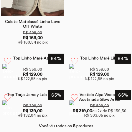
Colete Matelassê Linho Leve
Off White
R$ 499,00
R$ 169,00
R$ 160,54
no pix
Top Linho Maré Azul
64
%
Top Linho Maré Lilás
64
%
R$ 359,00
R$ 359,00
R$ 129,00
R$ 129,00
R$ 122,55
no pix
R$ 122,55
no pix
Top Tarja Jersey Lab Preto
65
%
Vestido Alça Viscose
65
%
Acetinada Glow Areia
R$ 399,00
R$ 899,00
R$ 139,00
R$ 319,00
ou
2
x de
R$ 159,50
R$ 132,04
no pix
R$ 303,05
no pix
Você viu todos os
6
produtos