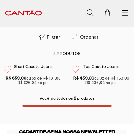
Filtrar
Ordenar
2
PRODUTOS
Short Capeto Jeans
Top Capeto Jeans
R$ 659,00
R$ 459,00
ou
5
x de
R$ 131,80
ou
3
x de
R$ 153,00
R$ 626,04
no pix
R$ 436,04
no pix
Você viu todos os
2
produtos
CADASTRE-SE NA NOSSA NEWSLETTER