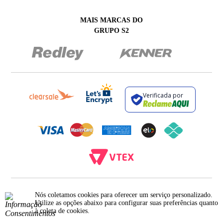
MAIS MARCAS DO
GRUPO S2
Verificada por
BROCKTON INDÚSTRIA E COMÉRCIO DE VESTUÁRIO E FACÇÕES LTDA - CNPJ:
Nós coletamos cookies para oferecer um serviço personalizado.
12.093.445/0002-23
RUA JUMECY RODRIGUES GOMES, 331 - ANEXO 2 - CENTRO - PIRAÍ - RIO DE
Utilize as opções abaixo para configurar suas preferências quanto
JANEIRO. CEP.: 27.175-000
à coleta de cookies.