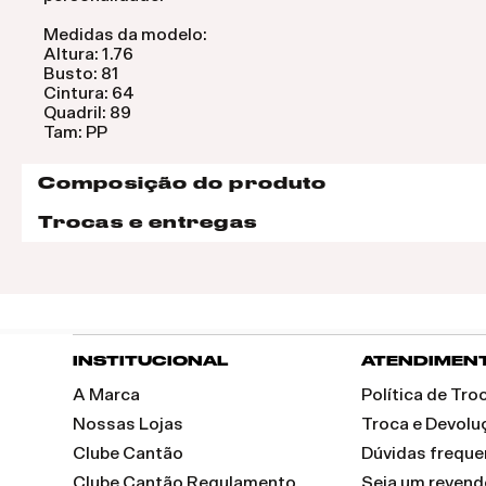
Medidas da modelo:
Altura: 1.76
Busto: 81
Cintura: 64
Quadril: 89
Tam: PP
Composição do produto
Trocas e entregas
INSTITUCIONAL
ATENDIMEN
A Marca
Política de Tr
Nossas Lojas
Troca e Devolu
Clube Cantão
Dúvidas freque
Clube Cantão Regulamento
Seja um reven