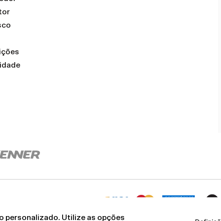
tor
sco
ições
cidade
 personalizado. Utilize as opções