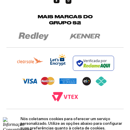
MAIS MARCAS DO
GRUPO S2
Verificada por
BROCKTON INDÚSTRIA E COMÉRCIO DE VESTUÁRIO E FACÇÕES LTDA - CNPJ:
Nós coletamos cookies para oferecer um serviço
12.093.445/0002-23
RUA JUMECY RODRIGUES GOMES, 331 - ANEXO 2 - CENTRO - PIRAÍ - RIO DE
personalizado. Utilize as opções abaixo para configurar
JANEIRO. CEP.: 27.175-000
suas preferências quanto à coleta de cookies.