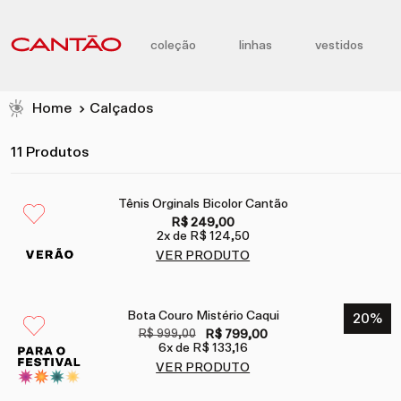
coleção
linhas
vestidos
Calçados
11 Produtos
Tênis Orginals Bicolor Cantão
R$ 249,00
2
x de
R$ 124,50
VER PRODUTO
Bota Couro Mistério Caqui
20
%
R$ 999,00
R$ 799,00
6
x de
R$ 133,16
VER PRODUTO