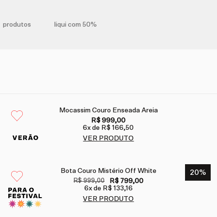
produtos
liqui com 50%
Mocassim Couro Enseada Areia
R$ 999,00
6
x de
R$ 166,50
VER PRODUTO
Bota Couro Mistério Off White
20
%
R$ 999,00
R$ 799,00
6
x de
R$ 133,16
VER PRODUTO