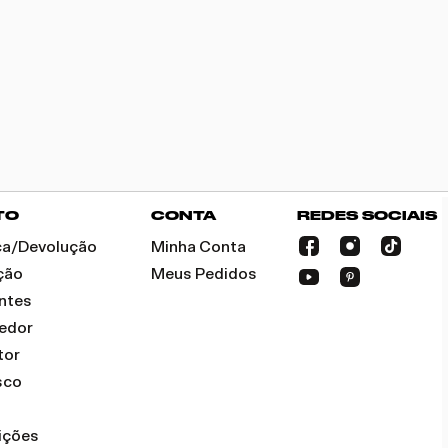
TO
CONTA
REDES SOCIAIS
oca/Devolução
Minha Conta
ção
Meus Pedidos
ntes
dedor
tor
sco
ições