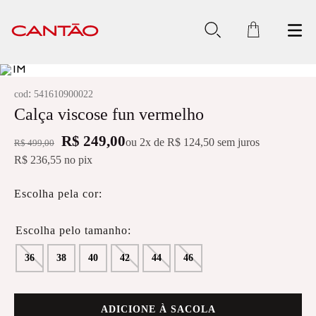
:
cod
541610900022
Calça viscose fun vermelho
R$ 249,00
ou
2
x de
R$ 124,50
sem juros
R$ 499,00
R$ 236,55
no pix
Escolha pela cor:
36
38
40
42
44
46
ADICIONE À SACOLA