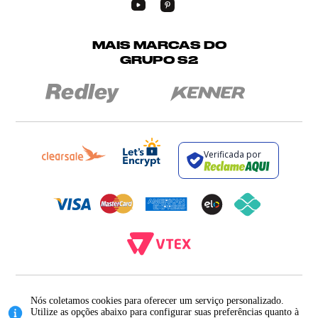
MAIS MARCAS DO
GRUPO S2
Verificada por
BROCKTON INDÚSTRIA E COMÉRCIO DE VESTUÁRIO E FACÇÕES LTDA - CNPJ:
12.093.445/0002-23
Nós coletamos cookies para oferecer um serviço personalizado.
RUA JUMECY RODRIGUES GOMES, 331 - ANEXO 2 - CENTRO - PIRAÍ - RIO DE
Utilize as opções abaixo para configurar suas preferências quanto à