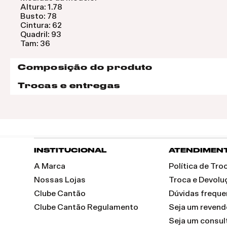
Altura: 1.78
Busto: 78
Cintura: 62
Quadril: 93
Tam: 36
Composição do produto
Trocas e entregas
INSTITUCIONAL
ATENDIMEN
A Marca
Política de Tr
Nossas Lojas
Troca e Devolu
Clube Cantão
Dúvidas freque
Clube Cantão Regulamento
Seja um reven
Seja um consul