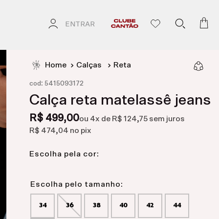
ENTRAR
Calças
Reta
:
cod
5415093172
Calça reta matelassê jeans
R$ 499,00
ou
4
x de
R$ 124,75
sem juros
R$ 474,04
no pix
Escolha pela cor:
34
36
38
40
42
44