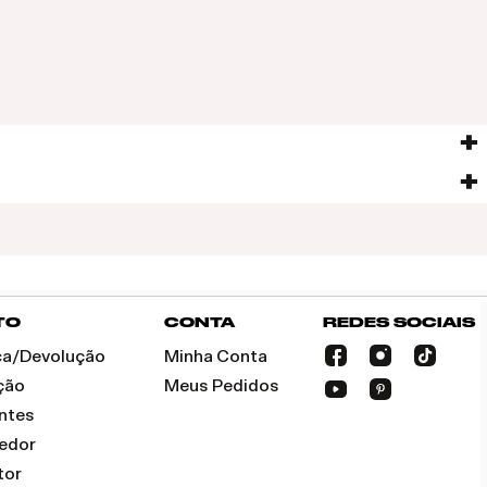
TO
CONTA
REDES SOCIAIS
oca/Devolução
Minha Conta
ção
Meus Pedidos
ntes
dedor
tor