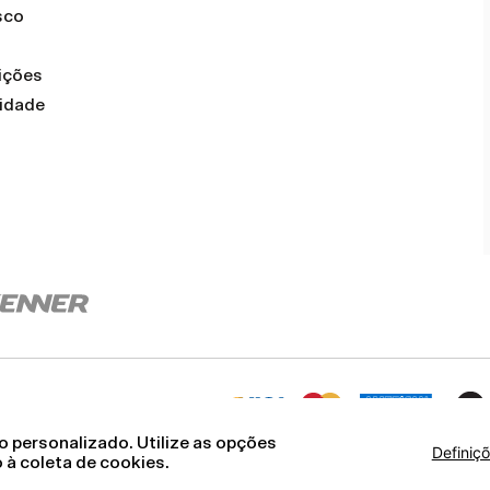
sco
ições
cidade
 personalizado. Utilize as opções
Definiç
 à coleta de cookies.
: 12.093.445/0002-23