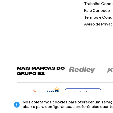
Trabalhe Cono
Fale Conosco
Termos e Cond
Aviso de Priva
MAIS MARCAS DO
GRUPO S2
Verificada por
Nós coletamos cookies para oferecer um serviço
abaixo para configurar suas preferências quanto
BROCKTON INDÚSTRIA E COMÉRCIO DE VESTUÁRIO E FACÇÕES LTDA - CNPJ