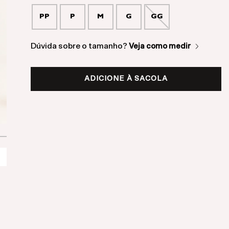
PP
P
M
G
GG
Dúvida sobre o tamanho?
Veja como medir
ADICIONE À SACOLA