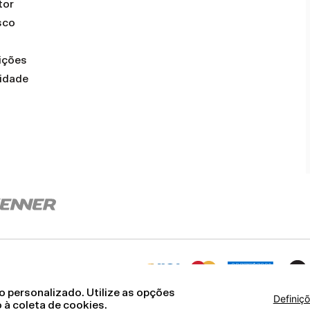
tor
sco
ições
cidade
 personalizado. Utilize as opções
Definiç
 à coleta de cookies.