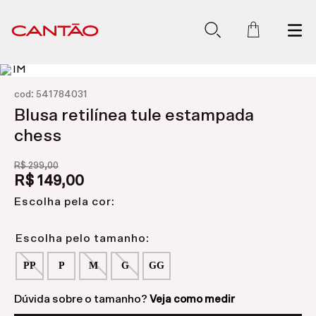
:
cod
541784031
Blusa retilínea tule estampada
chess
R$
299
,
00
R$
149
,
00
Escolha pela cor:
PP
P
M
G
GG
Dúvida sobre o tamanho?
Veja como medir