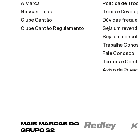
A Marca
Política de Tr
Nossas Lojas
Troca e Devolu
Clube Cantão
Dúvidas freque
Clube Cantão Regulamento
Seja um reven
Seja um consul
Trabalhe Cono
Fale Conosco
Termos e Cond
Aviso de Priva
MAIS MARCAS DO
GRUPO S2