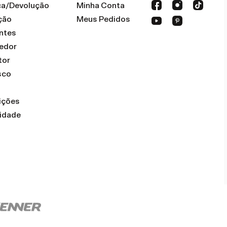
oca/Devolução
Minha Conta
ção
Meus Pedidos
ntes
dedor
tor
sco
ições
cidade