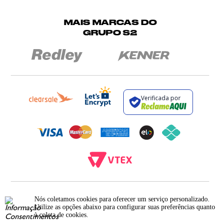
MAIS MARCAS DO
GRUPO S2
Verificada por
BROCKTON INDÚSTRIA E COMÉRCIO DE VESTUÁRIO E FACÇÕES LTDA - CNPJ:
12.093.445/0002-23
Nós coletamos cookies para oferecer um serviço personalizado.
RUA JUMECY RODRIGUES GOMES, 331 - ANEXO 2 - CENTRO - PIRAÍ - RIO DE
Utilize as opções abaixo para configurar suas preferências quanto
JANEIRO. CEP.: 27.175-000
à coleta de cookies.