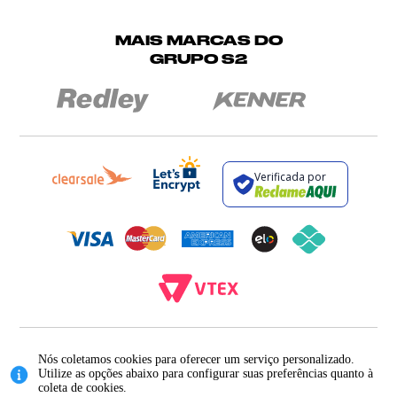
MAIS MARCAS DO
GRUPO S2
Verificada por
BROCKTON INDÚSTRIA E COMÉRCIO DE VESTUÁRIO E FACÇÕES LTDA - CNPJ:
12.093.445/0002-23
Nós coletamos cookies para oferecer um serviço personalizado.
RUA JUMECY RODRIGUES GOMES, 331 - ANEXO 2 - CENTRO - PIRAÍ - RIO DE
Utilize as opções abaixo para configurar suas preferências quanto à
JANEIRO. CEP.: 27.175-000
coleta de cookies.