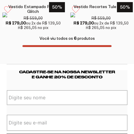
Vestido Estampado Floral
50
%
Vestido Recortes Tule Preto
50
%
Glitch
R$ 559,00
R$ 559,00
R$ 279,00
R$ 279,00
ou
2
x de
R$ 139,50
ou
2
x de
R$ 139,50
R$ 265,05
no pix
R$ 265,05
no pix
Você viu todos os
6
produtos
CADASTRE-SE NA NOSSA NEWSLETTER
E GANHE 20% DE DESCONTO