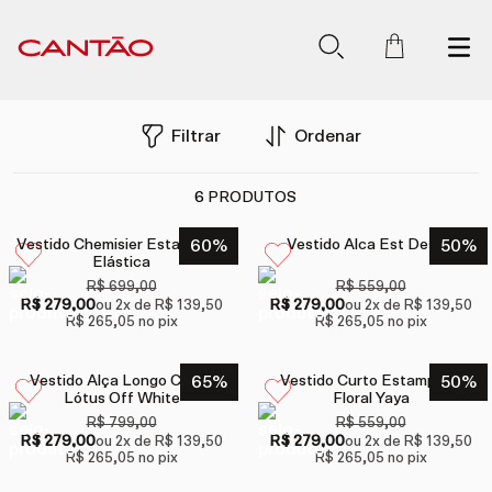
Filtrar
Ordenar
6
PRODUTOS
Vestido Chemisier Estampado
60
%
Vestido Alca Est Desvio
50
%
Elástica
R$ 699,00
R$ 559,00
R$ 279,00
R$ 279,00
ou
2
x de
R$ 139,50
ou
2
x de
R$ 139,50
R$ 265,05
no pix
R$ 265,05
no pix
Vestido Alça Longo Crepe
65
%
Vestido Curto Estampado
50
%
Lótus Off White
Floral Yaya
R$ 799,00
R$ 559,00
R$ 279,00
R$ 279,00
ou
2
x de
R$ 139,50
ou
2
x de
R$ 139,50
R$ 265,05
no pix
R$ 265,05
no pix