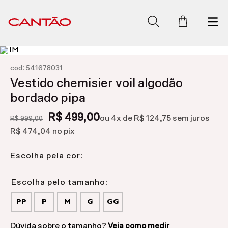
:
cod
541678031
Vestido chemisier voil algodão
bordado pipa
R$ 499,00
ou
4
x de
R$ 124,75
sem juros
R$ 999,00
R$ 474,04
no pix
Escolha pela cor:
PP
P
M
G
GG
Dúvida sobre o tamanho?
Veja como medir