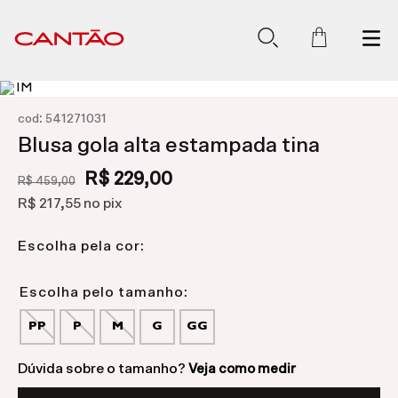
:
cod
541271031
Blusa gola alta estampada tina
R$ 229,00
R$ 459,00
R$ 217,55
no pix
Escolha pela cor:
PP
P
M
G
GG
Dúvida sobre o tamanho?
Veja como medir