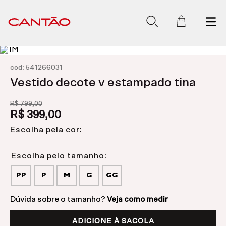
:
cod
541266031
Vestido decote v estampado tina
R$
799
,
00
R$
399
,
00
Escolha pela cor:
PP
P
M
G
GG
Dúvida sobre o tamanho?
Veja como medir
ADICIONE À SACOLA