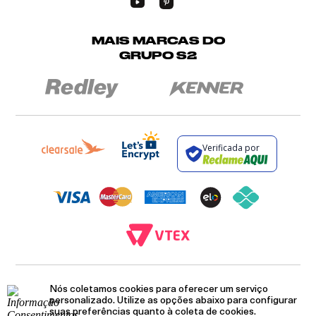
MAIS MARCAS DO
GRUPO S2
Verificada por
BROCKTON INDÚSTRIA E COMÉRCIO DE VESTUÁRIO E FACÇÕES LTDA - CNPJ:
Nós coletamos cookies para oferecer um serviço
12.093.445/0002-23
RUA JUMECY RODRIGUES GOMES, 331 - ANEXO 2 - CENTRO - PIRAÍ - RIO DE
personalizado. Utilize as opções abaixo para configurar
JANEIRO. CEP.: 27.175-000
suas preferências quanto à coleta de cookies.