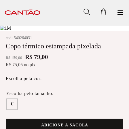
:
cod
540264031
Copo térmico estampada pixelada
R$ 79,00
R$ 159,00
R$ 75,05
no pix
Escolha pela cor:
U
ADICIONE À SACOLA