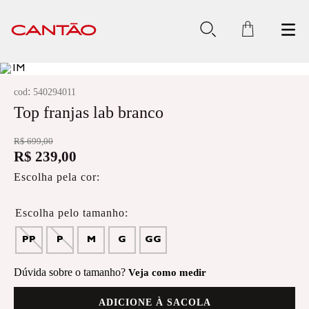
:
cod
540294011
Top franjas lab branco
R$
699
,
00
R$
239
,
00
Escolha pela cor:
PP
P
M
G
GG
Dúvida sobre o tamanho?
Veja como medir
ADICIONE À SACOLA