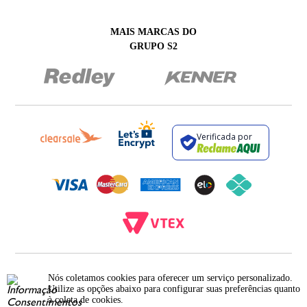
MAIS MARCAS DO
GRUPO S2
Verificada por
BROCKTON INDÚSTRIA E COMÉRCIO DE VESTUÁRIO E FACÇÕES LTDA - CNPJ:
12.093.445/0002-23
Nós coletamos cookies para oferecer um serviço personalizado.
RUA JUMECY RODRIGUES GOMES, 331 - ANEXO 2 - CENTRO - PIRAÍ - RIO DE
Utilize as opções abaixo para configurar suas preferências quanto
JANEIRO. CEP.: 27.175-000
à coleta de cookies.