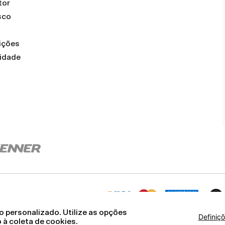
tor
sco
ições
cidade
 personalizado. Utilize as opções
Definiç
 à coleta de cookies.