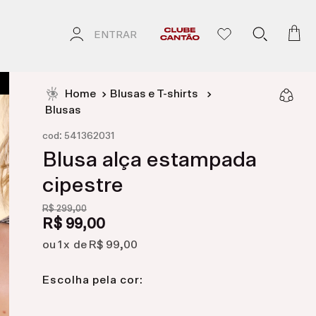
ENTRAR
Blusas e T-shirts
Blusas
:
cod
541362031
Blusa alça estampada
cipestre
R$
299
,
00
R$
99
,
00
1
R$
99
,
00
Escolha pela cor: