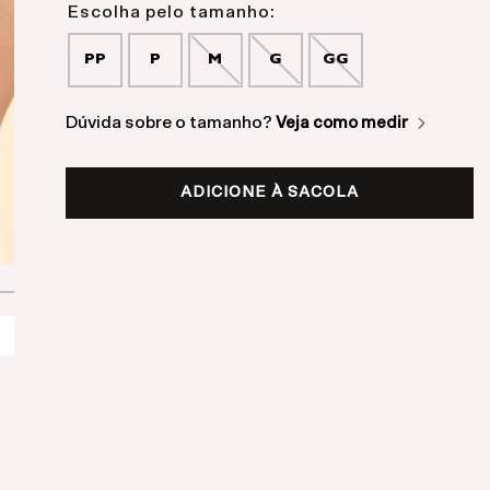
PP
P
M
G
GG
Dúvida sobre o tamanho?
Veja como medir
ADICIONE À SACOLA