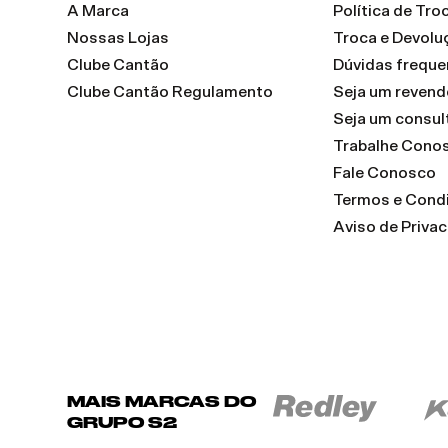
A Marca
Política de Tr
Nossas Lojas
Troca e Devolu
Clube Cantão
Dúvidas freque
Clube Cantão Regulamento
Seja um reven
Seja um consul
Trabalhe Cono
Fale Conosco
Termos e Cond
Aviso de Priva
MAIS MARCAS DO
GRUPO S2