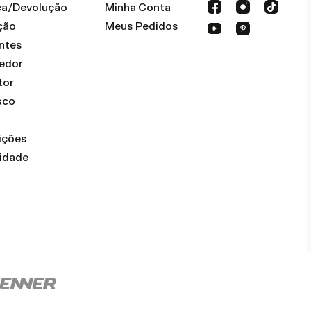
oca/Devolução
Minha Conta
ção
Meus Pedidos
ntes
dedor
tor
sco
ições
cidade