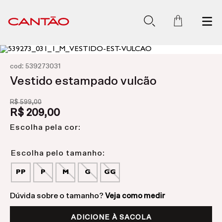
:
cod
539273031
Vestido estampado vulcão
R$
599
,
00
R$
209
,
00
Escolha pela cor:
PP
P
M
G
GG
Dúvida sobre o tamanho?
Veja como medir
ADICIONE À SACOLA