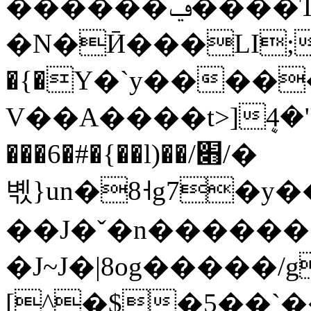
������ݠ����T=�`z�/
�N�Ӣ���LI;,
�{�Υ�`y����
V��A����t>]ܷ4�"k
���6�#�{��l)��/׋/�
볛}un�8˧g7�y�
��J�ˇ�n������`
�J~J�|8og�����/g
[^�$�5��`