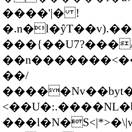
����'|� !
�.n�l�ŷT��v).
���{��U7?���/
��n�������<�
��/
�����Nv��byt�
<��U�:.����NL�
���l�N�S<|*>�\|