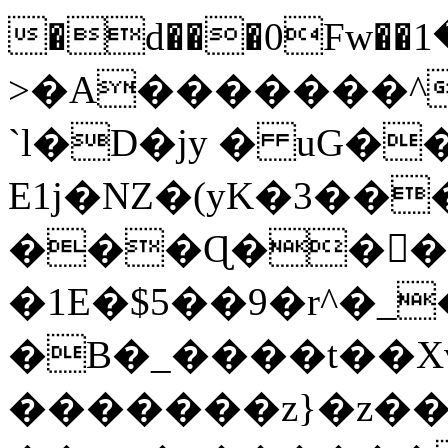
�d���0Fw��څ���1����x�^�I)�r-
>�A�������^
`l�D�jy � uG�
E1j�NZ�(yK�3��
���Ɋ���
�1E�$5��9�r^�_
�B�_����t��X
�������z}�z��ɤ