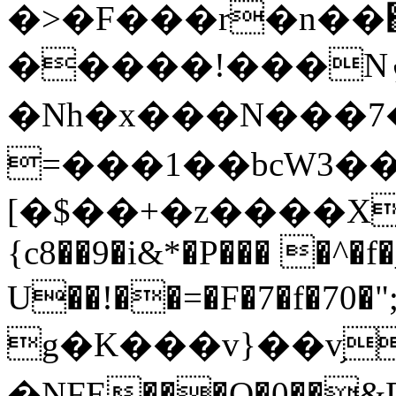
�>�F���r�n��֋�l�q��a[hؠ�е
�����!���Nܙ+��:-�d/���}
�Nh�x���N���7����
=���1��bcW3��
[�$��+�z����XM�8�
{c8��9�i&*�P��� �^�
U��!��=�F�7�f�70�
g�K���v}��v֥�
�NFE���O�0��&