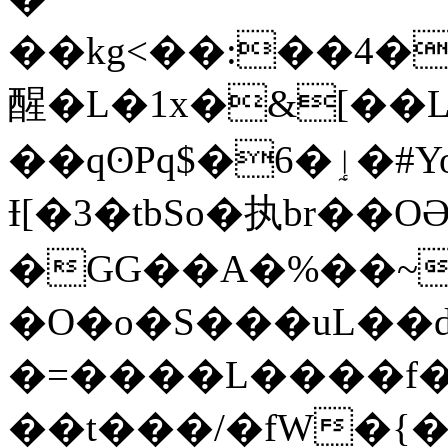
��kg<��:��4�
醒�L�1x�&[��L
��qʘPq$�6�ٳ�#Yo �a���CQI7
Ɨ[�3�tbSo�执br��O
�GG��A�%��~
�O�o�S���uL��
�=����L����f�
��t���/�fW�{�