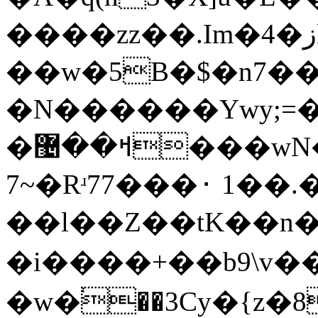
����zz��.Im�4�زk'�'{��#��w��dq}
��w�5B�$�n7��
�N������Ywy;=
�ߞ��޴���wN��OG��˫���j����r־
~7�Rʴ77���⬝ 1��.��۟on�H9�����M�\-
��l��Z��tK��n�>.y>�,ݮ������rq~;Yϻ�dx�zxޮ[�#��������[M>z��vݾ�[�gݬB�9oW;
�i����+��b9\v��
�w�֔��3Cy�{z�