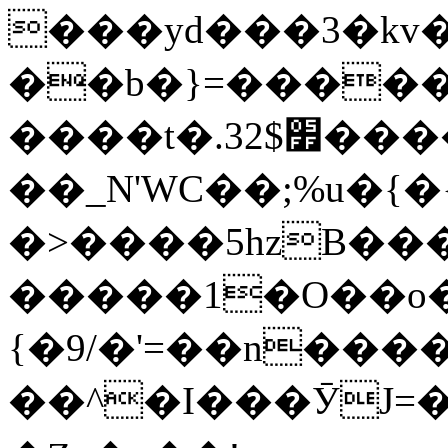
���yd���3�kv
��b�}=�����
����t�.׿32$����||
��_N'WC��;%u�{�{
�>����5hzB��
�����1�O��o�
{�9/�'=��n����
��^�I���ӮJ=�c