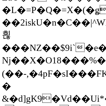
�L�=P�Q�=X�(�
��2iskU�n�C��|^W
흲
���NZ��$9i`�e��ӆ+�0DK"o����SZ*52�ࡴ���z�
Nj��X�O18���%�\
(��-,�4pF�sΙ���
�
&�d]gK9�Vd��Ui