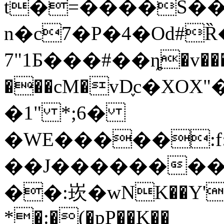
t�=����S��
n�c7�P�4�Od#Ȑ
7"1Б���#��ȵ�v��
���cM�vD֢c�ХOX
�1" *;6�
�WE�����:f
��J�������
��:崁�wNK��Y'�
*�:�(�pP��K��