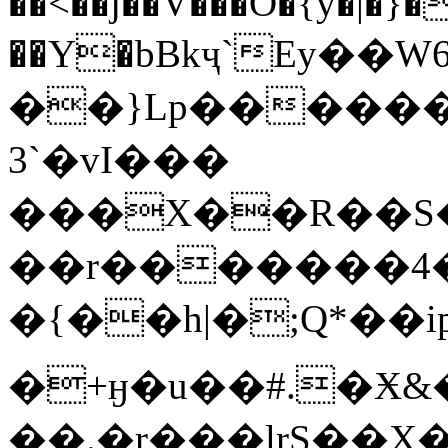
��<��j��V���Ó�{y�|�}�
��Y�bBkҷ`Ey��W6
��}Lp�����
3`�vI���
���X��R��S
��r�������4�
�{��һ|�;Q*��ip+
�+ӈ�u��#.�Ӿ
��.�r���lrS��X