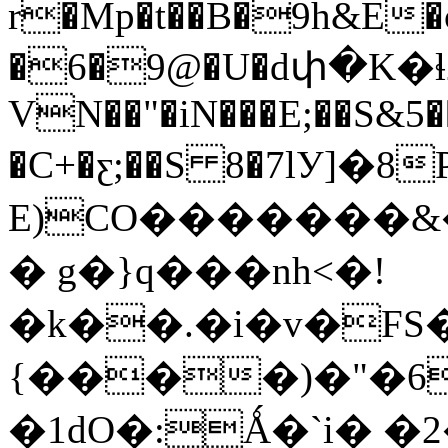
r�Mp�t��B�9h&E�
�6�9@�U�dփ�K�
VN��"�iN���E;��S&
�C+�ƹ;��S 8�7lУ]�8
E)CO�������&
� g�}q���nh<�!
�k��.�i�v�FS�=fݐӑ�mV���d3��;2�U�
{����)�"�6
�1dO�:Ǻ�`i� �