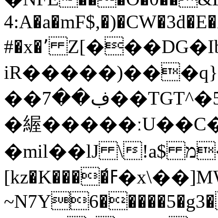
4:A�a�mF$,�)�CW�3ḋ�
#�x�٬ Z[���DG�Ib��8�Ѐ��L�_�-
iR�����)���q
��ڣ��7��TGT^�5+���'��1[�Q�C�[
�䌂�����ːU��C
�mil��lJ \!a$ מ�ʬ, �J�d�;��!
[kz�K����ߓ́�x\��]MWx�4 ?�/��' 뗸
~N7Y6�����5�g3