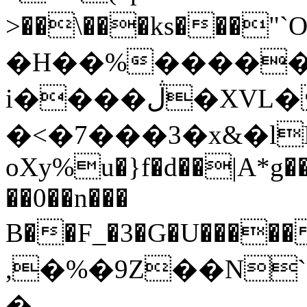
>��\���ks���"`O
�H��%�����p
i����ڷ�XVL��8���R~%s`�d�k|
�<�7���3�x&�lK�
oXy%u�}f�d��|A*g��
��0��n���
B��F_�3�G�U���
,�%�9Z��N`
�