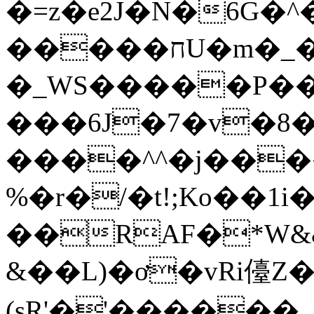
�=z�e2J�N�6G�^��ݓ���XM��V
�����חU�m�_�N_.VO.ڗ�t�x�������c��0D���È�bi� (��Ű`|X1>�6+��Rʘ'7@��O�w���-
�_WS�����P�
���6J�7�v�8�@
����^^�j��
%�r�/�t!;Ko��
��RAF�*W&
&��L)�ơ�vRi儓Z
(sR'�'������.