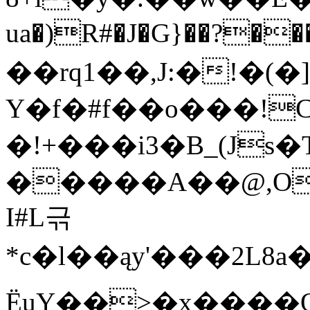
ua�)R#�J�G}��?��
��rq1��,J:�!�
Y�f�#f��o���!
�!+���i3�B_(J
�����A��@,O
I#L귺
*c�l��ąy'���2L8a�
ËuY��>�
x����Q