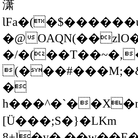
潇
ƖFa�(�$������u@ �u�.UҀ��ڳ�������R�
�@OAQN(��zlO
�/�(��T��~�,�
(���#���M;�&
�
[Ü���;S�}�LKm
8+l�y�.��w��E�