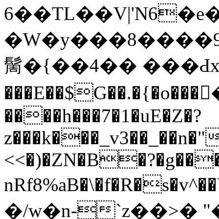
6��TL��V|'N6�e�
�W�y���8����9�
䯾�{��4�� ���Ԁx*
���E��$G��.�{�o��
����h���7�1�uE�Z�?
z���k���_v3��_��n�"
<<�)�ZN�B�?�g���
nRf8%aB�\�f�R�s�v^
�/w�n-
`z��>� "