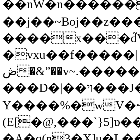
��nW�n������/��ܞͦ�'
��j��~Boj��z�������J
����x���d֮
�vxu��f�����|
ڞ�&ˮ��v~.���������0��>>��
���D�|��ױ���J��牘
Y����%�wV�ޟ'J���q���I�\,��Փ����q.]X��.��s>��^�8I�,]��ݹ9�ob�TS��zt��f���_��D�7�O����]w��Y����q��]
(E[�@,���`}5]
�A�q(n3�X]u�L�