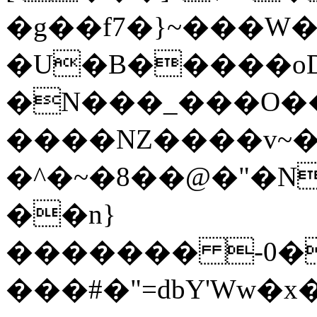
�g��f7�}~���W�
�U�B�����oD�
�N���_���O��
����NZ����v~�
�^�~�8��@�"�N
��n}
������� -0�
���#�"=dbҮ'Ww�x�