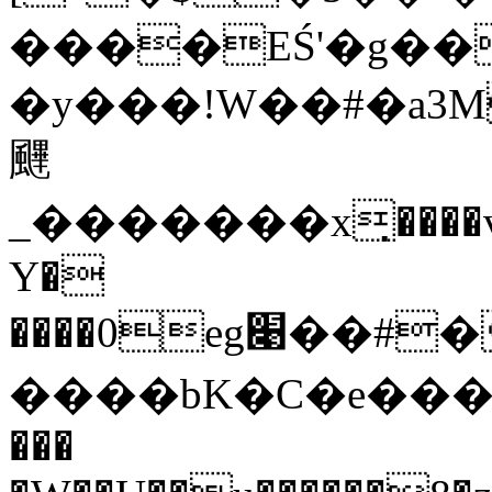
���
�EŚ'�g��
�y���!W��#�a
䬛
_�������x̣����
Y�
����0eg׉��#�P�������<��TȔf�T��"�'�Xp�^���O�A���g�o��[q"��ͺ\�,üaa�zQs/vr/8����w7�r=�'ۉ��`����ύ��:�ʹ������s���/
����bK�C�e����8����K�
���