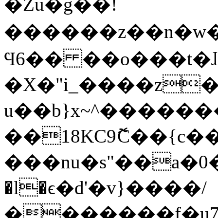
�Zu�g��!
������z��n�w����HF>���f���b��޼�]��O_�K>o0�3i|
Ϥ6�� ��o���t�ɺ
�X�"i_����z�
u��b}x~^������
��18KC9ޮC��{c�
���nu�s"��a�0
�l�ϵ�d'�v}����/
�������f�u7