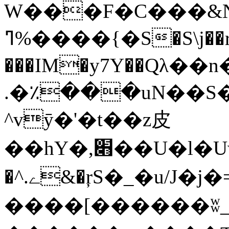
W���F�C���&N
ߣ%����{�S�S\j��r�f38g� ���@��!
���IM�y7Y��Qλ�
.�٪���uN��S�ڱ޳p;��)��v�����cʷ
^vӯ�'�t��z⽪
��hY�,׋��U�l�Uwt��8�zȽ��'ݺ�p���#�z7KUCo�y���y�,���/
�^.ے&�ŗS�_�u/J�j�=�I{�}2]w'^̑�&�ˢ#�u�͊�;K�}
����[������ʬ_j�