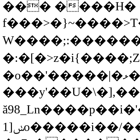
��� ����H� �
f���>�}~����>T
W����;:������uw
�:�[�>z�i{����;Z
�o��'�����|�ޅ�i��|
���y'��U�\�],���
ă98_Ln����p�
ݭ[1o�����i��/���b:i1�