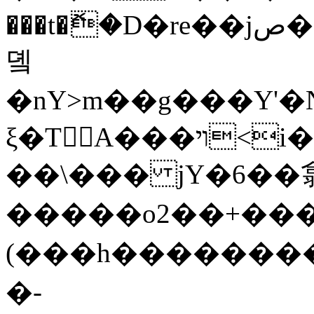
���t�ޮ�D�re��jص�������f1o_���hj&�i7_�����~�.�
돀
�nY>m��g���Y'
ξ�T񞘋A���ױ<i��Dϫ���8||
��\��� jY�6��
�����o2��+����
(���h�����������[����4�G�pn�
�-