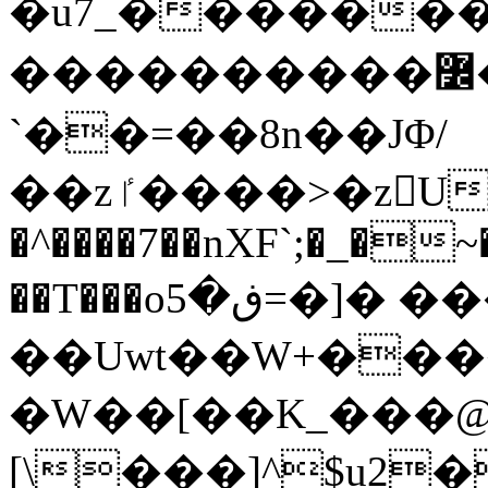
�u7_������
����������߼�>}���?�ϖW���
`��=��8n��JΦ/
��zٵ����>�zU��ʤC�k�I��?}��?
�^����7��nXF`;�_�~�
��T���oڧ�5=�]� ���Y�݈qt�"�@�/
��Uwt��W+���
�W��[��K_���@l
[\���]^$u2�