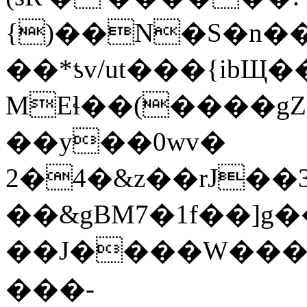
{)��N�S�n�
��*ƾv/ut���{ibЩ��K�l��Q�
MEɬ��(����gZ{
��y��0wv�
2�4�&z��rJ��
��&gBM7�1f��]g��Vy�U
��J����W���j
���-