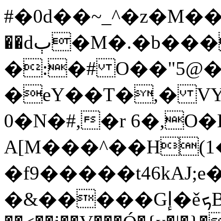
#�0d��~_^�z�M�� ,c$2J$~ޠC���{GV�Z&
��dٻ�M�.�b����u�at�aT�aH*�T�i�t��3|
�:�# O��"5@������ޓ
�eY��T�,� VY
0�N�#,�r 6�,O�L
A[M���^��H(
�f9�����t46kAJ;e��ZH�$�lt
�&�����Gإ�ěܟB 2��S�!�(�Y��LT�-