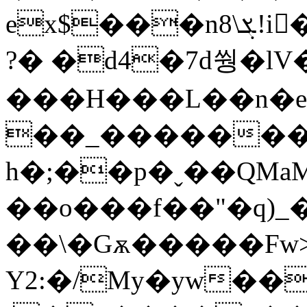
ex$���n8\ܮ!i��=3�϶�O�(��F=Y��hBR�����d�6�
?� �d4�7d쒕�lV
���H���L��n�e
��_�������h
h�;��p�ˬ��QM
��o���f��"�q)_
��\�Gѫ�����Fw>
Y2:�/My�yw��