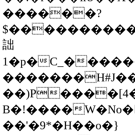
������?
$�����������z
詘
1�p�C_�����
�������H#J��
��)P����[4
B�!����W�No�ߕe�ܽ�N�ڭlR�
��'�9*�H��o�}