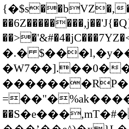
{�$s��bVZ�,�
��6Z��������,j��'J{�
��>�'&#�4�jC���7YZ�
�.� $���l,�y
�W7��].��0��
�������RP��ڜfN��t#mEď�N�Q��2*i
=��"�%ak������
��S�e���,mT�#