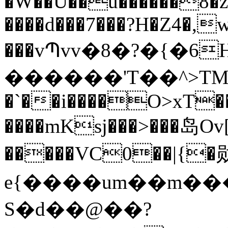
�W��U��u������8�
����d���7���?H�Z4�,w
���vՊvv�8�?�{�6
������'T��^>TM9֜
�`��i����O>xT��
����mKsj���>���岛Ov
�����VC0��|{�
e{����um��m��
S�d��@��?