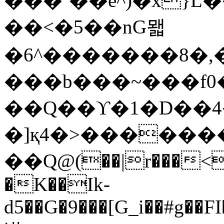
���ʼ��e^)�x}L
��<�5��nG뫫
�6^�������8�,
���b���~���f0�
��Q��ϒ�1�D��4
�]қ4�>�������
��Q@(��|r���<�
�K��Ik-
d5��G�9���[G_i��#g��