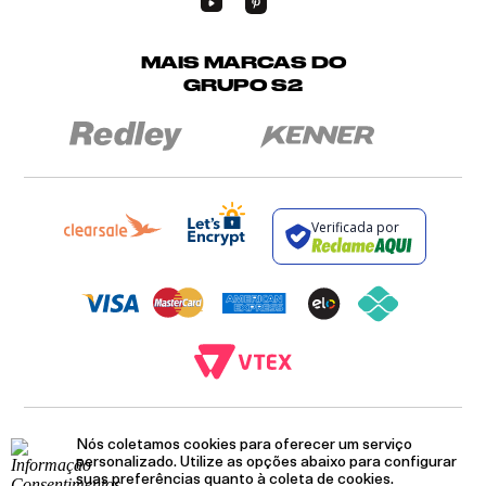
MAIS MARCAS DO
GRUPO S2
Verificada por
BROCKTON INDÚSTRIA E COMÉRCIO DE VESTUÁRIO E FACÇÕES LTDA - CNPJ:
Nós coletamos cookies para oferecer um serviço
12.093.445/0002-23
RUA JUMECY RODRIGUES GOMES, 331 - ANEXO 2 - CENTRO - PIRAÍ - RIO DE
personalizado. Utilize as opções abaixo para configurar
JANEIRO. CEP.: 27.175-000
suas preferências quanto à coleta de cookies.